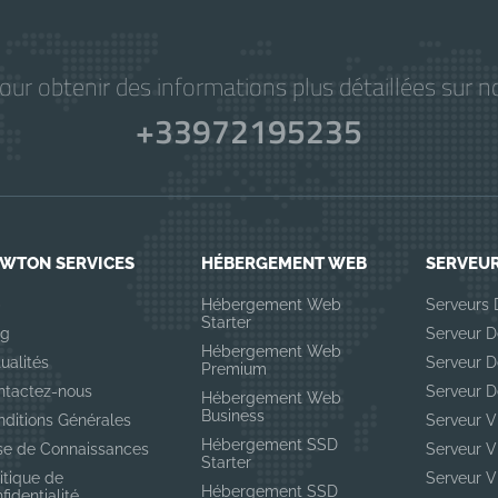
r obtenir des informations plus détaillées sur no
+33972195235
WTON SERVICES
HÉBERGEMENT WEB
SERVEU
p
Hébergement Web
Serveurs 
Starter
og
Serveur D
Hébergement Web
ualités
Serveur D
Premium
ntactez-nous
Serveur D
Hébergement Web
Business
nditions Générales
Serveur 
Hébergement SSD
se de Connaissances
Serveur 
Starter
itique de
Serveur 
Hébergement SSD
fidentialité