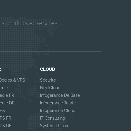
s produits et services.
R
CLOUD
Dédiés & VPS
Sécurité
édié
NextCloud
édié FR
Infogérance De Base
édié DE
Infogérance Totale
VPS
Infogérance Cloud
VPS FR
IT Consulting
VPS DE
Système Linux