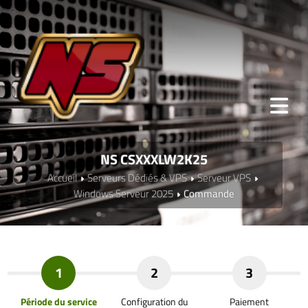
NS CSXXXLW2K25
Accueil
Serveurs Dédiés & VPS
Serveur VPS
Windows Serveur 2025
Commande
1
2
3
Période du service
Configuration du
Paiement