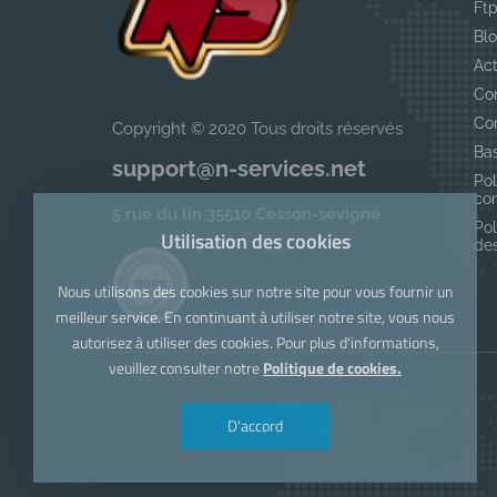
Ft
Bl
Act
Co
Co
Copyright © 2020 Tous droits réservés
Ba
support@n-services.net
Pol
con
5 rue du lin 35510 Cesson-sévigné
Pol
Utilisation des cookies
de
Nous utilisons des cookies sur notre site pour vous fournir un
meilleur service. En continuant à utiliser notre site, vous nous
autorisez à utiliser des cookies. Pour plus d'informations,
veuillez consulter notre
Politique de cookies.
D'accord