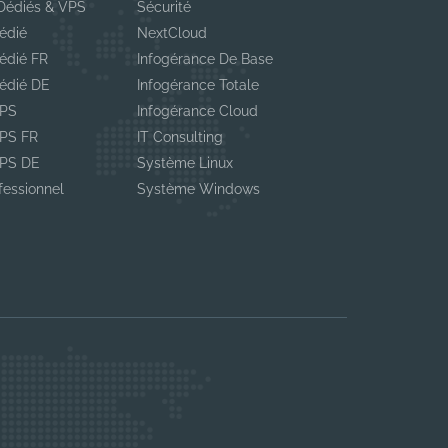
Dédiés & VPS
Sécurité
édié
NextCloud
édié FR
Infogérance De Base
édié DE
Infogérance Totale
VPS
Infogérance Cloud
VPS FR
IT Consulting
VPS DE
Système Linux
fessionnel
Système Windows