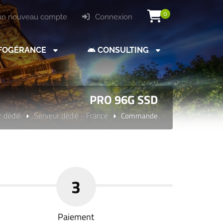
0
un nouveau compte
Connexion
FOGÉRANCE
CONSULTING
PRO 96G SSD
r dédié
Serveur dédié - France
Commande
3
Paiement