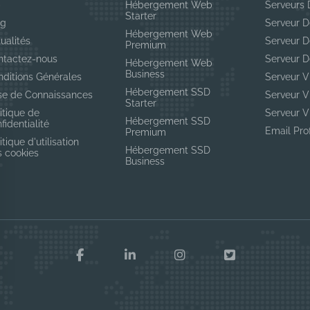
p
Hébergement Web
Serveurs 
Starter
og
Serveur D
Hébergement Web
ualités
Serveur D
Premium
ntactez-nous
Serveur D
Hébergement Web
Business
nditions Générales
Serveur 
Hébergement SSD
se de Connaissances
Serveur 
Starter
itique de
Serveur 
Hébergement SSD
fidentialité
Email Pro
Premium
itique d'utilisation
Hébergement SSD
s cookies
Business