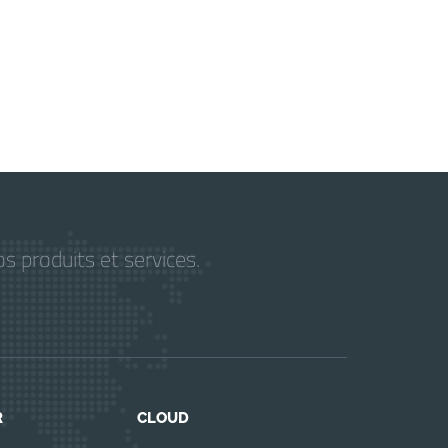
s produits et services.
R
CLOUD