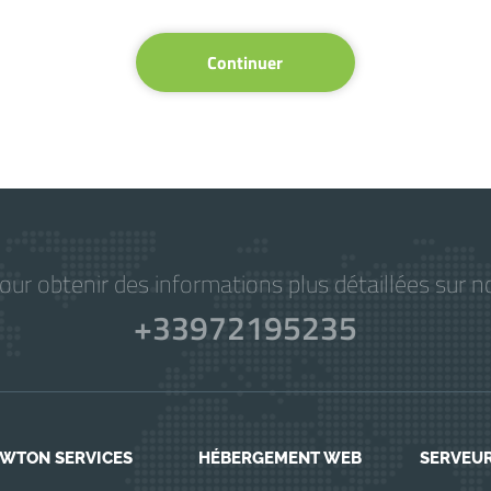
Continuer
r obtenir des informations plus détaillées sur no
+33972195235
WTON SERVICES
HÉBERGEMENT WEB
SERVEU