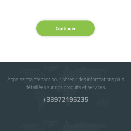
Continuer
Appelez maintenant pour obtenir des informations plus
détaillées sur nos produits et services.
+33972195235