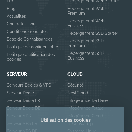
Ftp
Hébergement Web Starter
Blog
Hébergement Web
Premium
Actualités
Hébergement Web
Contactez-nous
Business
Conditions Générales
Hébergement SSD Starter
Base de Connaissances
Hébergement SSD
Premium
Politique de confidentialité
Hébergement SSD
Politique d'utilisation des
Business
cookies
SERVEUR
CLOUD
Serveurs Dédiés & VPS
Sécurité
Serveur Dédié
NextCloud
Serveur Dédié FR
Infogérance De Base
Serveur Dédié DE
Infogérance Totale
Serveur VPS
Infogérance Cloud
Utilisation des cookies
Serveur VPS FR
IT Consulting
Serveur VPS DE
Système Linux