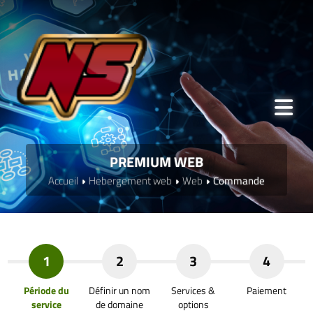
PREMIUM WEB
Accueil
Hebergement web
Web
Commande
1
2
3
4
Période du
Définir un nom
Services &
Paiement
service
de domaine
options