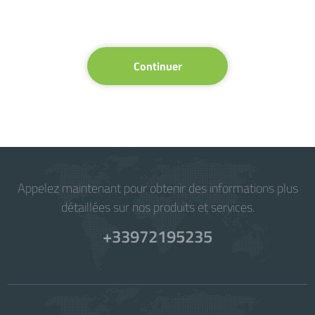
Continuer
Appelez maintenant pour obtenir des informations plus
détaillées sur nos produits et services.
+33972195235