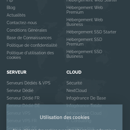
Ftp
Hébergement Web Starter
Blog
Hébergement Web
Premium
Actualités
Hébergement Web
Contactez-nous
Business
Conditions Générales
Hébergement SSD Starter
Base de Connaissances
Hébergement SSD
Premium
Politique de confidentialité
Hébergement SSD
Politique d'utilisation des
Business
cookies
SERVEUR
CLOUD
Serveurs Dédiés & VPS
Sécurité
Serveur Dédié
NextCloud
Serveur Dédié FR
Infogérance De Base
Serveur Dédié DE
Infogérance Totale
Serveur VPS
Infogérance Cloud
Utilisation des cookies
Serveur VPS FR
IT Consulting
Serveur VPS DE
Système Linux